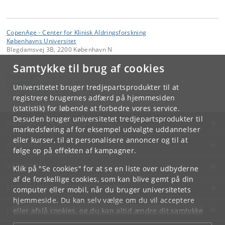
CopenAge - Center for Klinisk Aldringsforskning
Københavns Universitet
Blegdamsvej 3B, 2200 København N
Samtykke til brug af cookies
Kontakt:
CopenAge
fdela
@
sund
.
ku
.
dk
Universitetet bruger tredjepartsprodukter til at
Tlf:
+45 +45 35 33 44 48
registrere brugernes adfærd på hjemmesiden
(statistik) for løbende at forbedre vores service.
Desuden bruger universitetet tredjepartsprodukter til
KØBENHAVNS UNIVERSITET
markedsføring af for eksempel udvalgte uddannelser
eller kurser, til at personalisere annoncer og til at
KONTAKT
følge op på effekten af kampagner.
SERVICES
Klik på "Se cookies" for at se en liste over udbyderne
af de forskellige cookies, som kan blive gemt på din
FOR STUDERENDE OG ANSATTE
computer eller mobil, når du bruger universitetets
hjemmeside. Du kan selv vælge om du vil acceptere
JOB OG KARRIERE
eller afslå cookies, og du kan altid ændre dit samtykke
under
Cookie- og privatlivspolitik
som du finder i